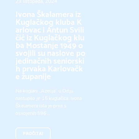
23 listopada, 2024
Ivona Škalamera iz
Kuglačkog kluba K
arlovac i Antun Svili
čić iz Kuglačkog klu
ba Mostanje 1949 o
svojili su naslove po
jedinačnih seniorski
h prvaka Karlovačk
e županije
Na kuglani „Azelija“ u Ozlju
nastupilo je 15 kuglačica. Ivona
Škalamera bila je prva s
osvojenih 596…
PROČITAJ