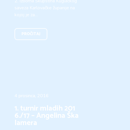
2. Izborna Skupština Kuglačkog
saveza Karlovačke županije na
kojoj je za…
PROČITAJ
4 prosinca, 2016
1. turnir mladih 201
6./17 – Angelina Ška
lamera