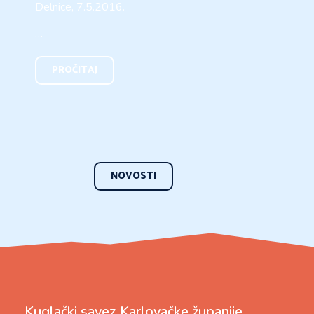
Delnice, 7.5.2016.
…
PROČITAJ
NOVOSTI
Kuglački savez Karlovačke županije