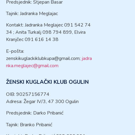
Predsjednik: Stjepan Basar
Tajnik: Jadranka Meglajac
Kontakt: Jadranka Meglajec 091 542 74
34 ; Anita Turkalj 098 794 899, Elvira
Kranjčec 091 616 14 38
E-pošta:
zenskikuglackiklubkupa@gmail.com
;
jadra
nka.meglajec@gmail.com
ŽENSKI KUGLAČKI KLUB OGULIN
OIB: 90257156774
Adresa: Žegar IV/3, 47 300 Ogulin
Predsjednik: Darko Pribanić
Tajnik: Branko Pribanić