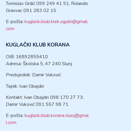
Tomislav Grdić 099 249 41 51; Rolando
Graovac 091 283 02 15
E-pošta:
kuglacki.klub.klek.ogulin@gmail.
com
KUGLAČKI KLUB KORANA
OIB: 16892855410
Adresa: Školska 5, 47 240 Slunj
Predsjednik: Damir Vuković
Tajnik: Ivan Obajdin
Kontakt: Ivan Obajdin 098 170 27 73;
Damir Vuković 091 557 98 71
E-pošta:
kuglacki.klub.korana.slunj@gmai
l.com