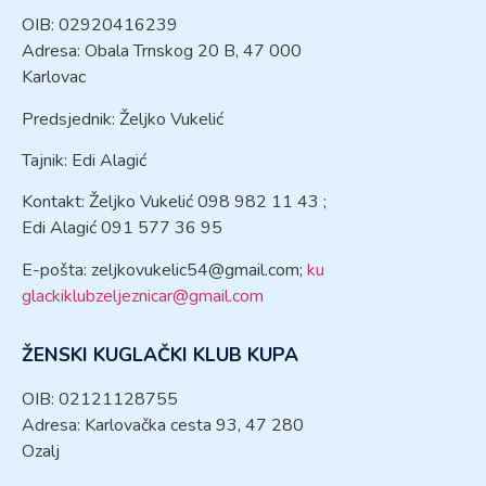
OIB: 02920416239
Adresa: Obala Trnskog 20 B, 47 000
Karlovac
Predsjednik: Željko Vukelić
Tajnik: Edi Alagić
Kontakt: Željko Vukelić 098 982 11 43 ;
Edi Alagić 091 577 36 95
E-pošta:
zeljkovukelic54@gmail.com
;
ku
glackiklubzeljeznicar@gmail.com
ŽENSKI KUGLAČKI KLUB KUPA
OIB: 02121128755
Adresa: Karlovačka cesta 93, 47 280
Ozalj