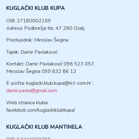
KUGLAČKI KLUB KUPA
OIB: 27180002159
Adresa: Podbrežje bb, 47 280 Ozalj
Predsjednik: Miroslav Šegina
Tajnik: Damir Pavlaković
Kontakt: Damir Pavlaković 098 523 057,
Miroslav Šegina 099 832 86 12
E-pošta:
kuglacki.klub.kupa@hi.t-com.hr
;
damir.pavle@gmail.com
Web stranica kluba:
facebbok.com/kuglackiklubkupa/
KUGLAČKI KLUB MANTINELA