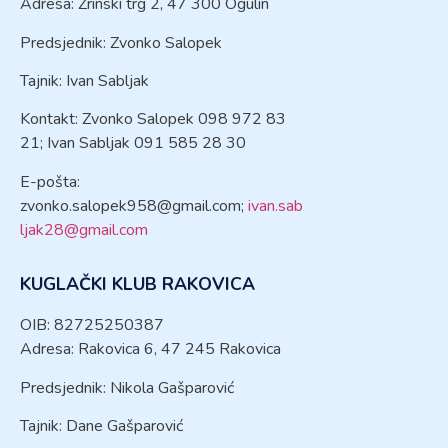
Adresa: Zrinski trg 2, 47 300 Ogulin
Predsjednik: Zvonko Salopek
Tajnik: Ivan Sabljak
Kontakt: Zvonko Salopek 098 972 83
21; Ivan Sabljak 091 585 28 30
E-pošta:
zvonko.salopek958@gmail.com
;
ivan.sab
ljak28@gmail.com
KUGLAČKI KLUB RAKOVICA
OIB: 82725250387
Adresa: Rakovica 6, 47 245 Rakovica
Predsjednik: Nikola Gašparović
Tajnik: Dane Gašparović