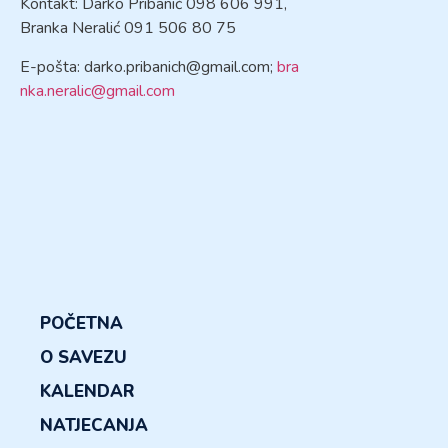
Kontakt: Darko Pribanić 098 606 991,
Branka Neralić 091 506 80 75
E-pošta:
darko.pribanich@gmail.com
;
bra
nka.neralic@gmail.com
POČETNA
O SAVEZU
KALENDAR
NATJECANJA