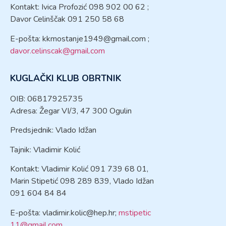
Kontakt: Ivica Profozić 098 902 00 62 ;
Davor Celinščak 091 250 58 68
E-pošta:
kkmostanje1949@gmail.com
;
davor.celinscak@gmail.com
KUGLAČKI KLUB OBRTNIK
OIB: 06817925735
Adresa: Žegar VI/3, 47 300 Ogulin
Predsjednik: Vlado Idžan
Tajnik: Vladimir Kolić
Kontakt: Vladimir Kolić 091 739 68 01,
Marin Stipetić 098 289 839, Vlado Idžan
091 604 84 84
E-pošta:
vladimir.kolic@hep.hr
;
mstipetic
11@gmail.com