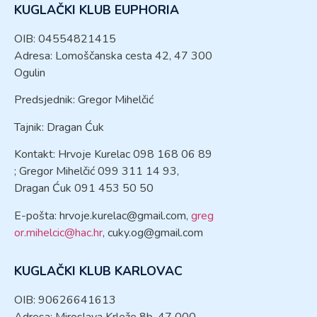
KUGLAČKI KLUB EUPHORIA
OIB: 04554821415
Adresa: Lomoščanska cesta 42, 47 300
Ogulin
Predsjednik: Gregor Mihelčić
Tajnik: Dragan Ćuk
Kontakt: Hrvoje Kurelac 098 168 06 89
; Gregor Mihelčić 099 311 14 93,
Dragan Ćuk 091 453 50 50
E-pošta:
hrvoje.kurelac@gmail.com
,
greg
or.mihelcic@hac.hr
,
cuky.og@gmail.com
KUGLAČKI KLUB KARLOVAC
OIB: 90626641613
Adresa: Miroslava Krleže 8b, 47 000