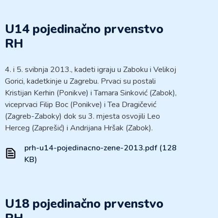
U14 pojedinačno prvenstvo
RH
4. i 5. svibnja 2013., kadeti igraju u Zaboku i Velikoj
Gorici, kadetkinje u Zagrebu. Prvaci su postali
Kristijan Kerhin (Ponikve) i Tamara Sinković (Zabok),
viceprvaci Filip Boc (Ponikve) i Tea Dragičević
(Zagreb-Zaboky) dok su 3. mjesta osvojili Leo
Herceg (Zaprešić) i Andrijana Hršak (Zabok).
prh-u14-pojedinacno-zene-2013.pdf (128
KB)
U18 pojedinačno prvenstvo