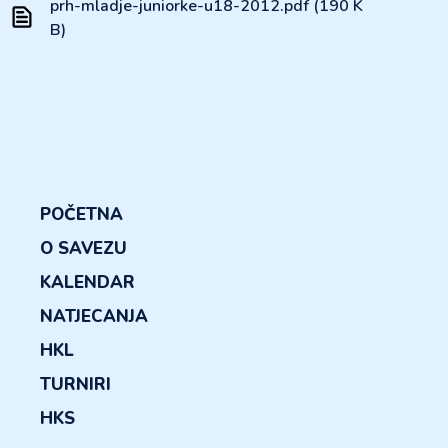
prh-mladje-juniorke-u18-2012.pdf (190 K
B)
POČETNA
O SAVEZU
KALENDAR
NATJECANJA
HKL
TURNIRI
HKS