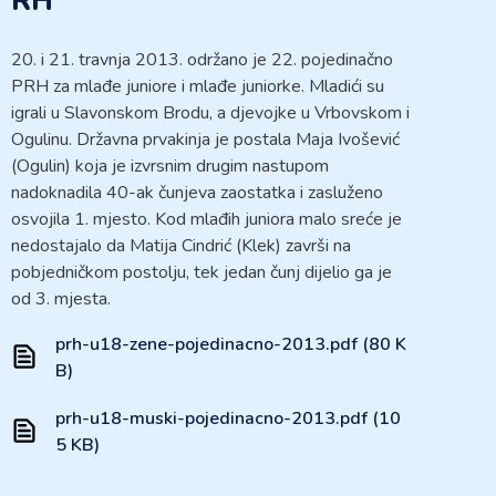
RH
20. i 21. travnja 2013. održano je 22. pojedinačno
PRH za mlađe juniore i mlađe juniorke. Mladići su
igrali u Slavonskom Brodu, a djevojke u Vrbovskom i
Ogulinu. Državna prvakinja je postala Maja Ivošević
(Ogulin) koja je izvrsnim drugim nastupom
nadoknadila 40-ak čunjeva zaostatka i zasluženo
osvojila 1. mjesto. Kod mlađih juniora malo sreće je
nedostajalo da Matija Cindrić (Klek) završi na
pobjedničkom postolju, tek jedan čunj dijelio ga je
od 3. mjesta.
prh-u18-zene-pojedinacno-2013.pdf (80 K
B)
prh-u18-muski-pojedinacno-2013.pdf (10
5 KB)