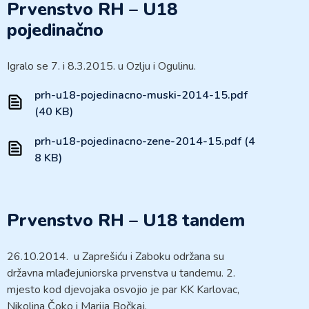
Prvenstvo RH – U18
pojedinačno
Igralo se 7. i 8.3.2015. u Ozlju i Ogulinu.
prh-u18-pojedinacno-muski-2014-15.pdf
(40 KB)
prh-u18-pojedinacno-zene-2014-15.pdf (4
8 KB)
Prvenstvo RH – U18 tandem
26.10.2014. u Zaprešiću i Zaboku održana su
državna mlađejuniorska prvenstva u tandemu. 2.
mjesto kod djevojaka osvojio je par KK Karlovac,
Nikolina Čoko i Marija Bočkaj.