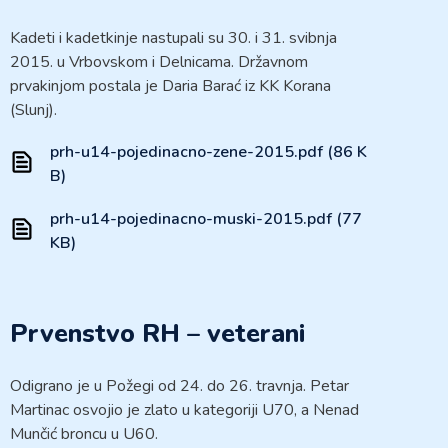
Kadeti i kadetkinje nastupali su 30. i 31. svibnja
2015. u Vrbovskom i Delnicama. Državnom
prvakinjom postala je Daria Barać iz KK Korana
(Slunj).
prh-u14-pojedinacno-zene-2015.pdf (86 K
B)
prh-u14-pojedinacno-muski-2015.pdf (77
KB)
Prvenstvo RH – veterani
Odigrano je u Požegi od 24. do 26. travnja. Petar
Martinac osvojio je zlato u kategoriji U70, a Nenad
Munčić broncu u U60.