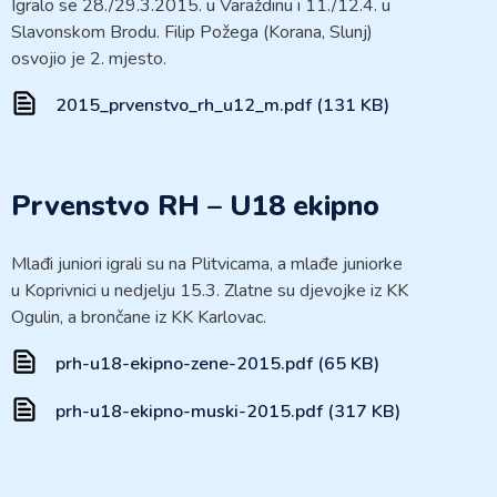
Igralo se 28./29.3.2015. u Varaždinu i 11./12.4. u
Slavonskom Brodu. Filip Požega (Korana, Slunj)
osvojio je 2. mjesto.
2015_prvenstvo_rh_u12_m.pdf (131 KB)
Prvenstvo RH – U18 ekipno
Mlađi juniori igrali su na Plitvicama, a mlađe juniorke
u Koprivnici u nedjelju 15.3. Zlatne su djevojke iz KK
Ogulin, a brončane iz KK Karlovac.
prh-u18-ekipno-zene-2015.pdf (65 KB)
prh-u18-ekipno-muski-2015.pdf (317 KB)