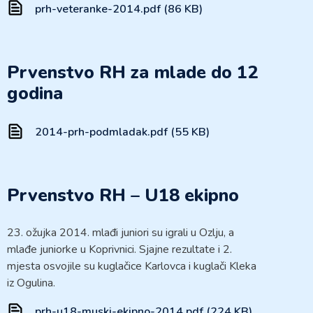
prh-veteranke-2014.pdf (86 KB)
Prvenstvo RH za mlade do 12
godina
2014-prh-podmladak.pdf (55 KB)
Prvenstvo RH – U18 ekipno
23. ožujka 2014. mlađi juniori su igrali u Ozlju, a
mlađe juniorke u Koprivnici. Sjajne rezultate i 2.
mjesta osvojile su kuglačice Karlovca i kuglači Kleka
iz Ogulina.
prh-u18-muski-ekipno-2014.pdf (224 KB)