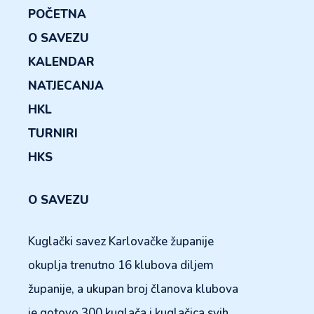
POČETNA
O SAVEZU
KALENDAR
NATJECANJA
HKL
TURNIRI
HKS
O SAVEZU
Kuglački savez Karlovačke županije
okuplja trenutno 16 klubova diljem
županije, a ukupan broj članova klubova
je gotovo 300 kuglača i kuglačica svih