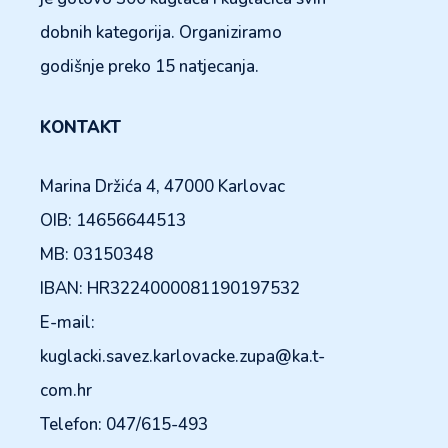
dobnih kategorija. Organiziramo
godišnje preko 15 natjecanja.
KONTAKT
Marina Držića 4, 47000 Karlovac
OIB: 14656644513
MB: 03150348
IBAN: HR3224000081190197532
E-mail:
kuglacki.savez.karlovacke.zupa@ka.t-
com.hr
Telefon: 047/615-493